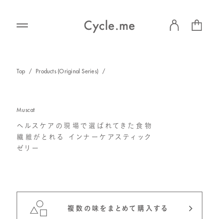
Products
Top
/
Products (Original Series)
/
Our Purpose
Muscat
ヘルスケアの現場で選ばれてきた食物
News
繊維がとれる インナーケアスティック
ゼリー
s
7-Eleven Limited
Q&A
セブン-イレブン限定商品
Contact
複数の味をまとめて購入する